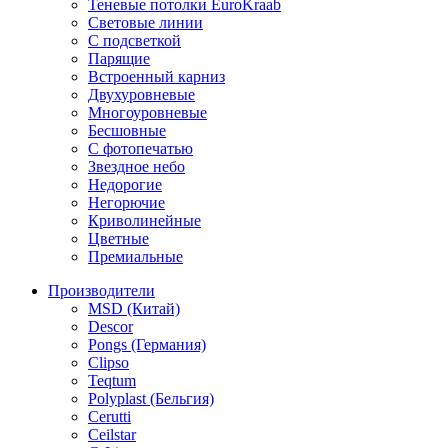
Теневые потолки EuroKraab
Световые линии
С подсветкой
Парящие
Встроенный карниз
Двухуровневые
Многоуровневые
Бесшовные
С фотопечатью
Звездное небо
Недорогие
Негорючие
Криволинейные
Цветные
Премиальные
Производители
MSD (Китай)
Descor
Pongs (Германия)
Clipso
Teqtum
Polyplast (Бельгия)
Cerutti
Ceilstar