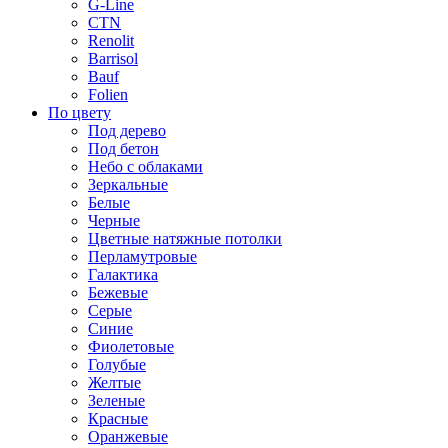
G-Line
CTN
Renolit
Barrisol
Bauf
Folien
По цвету
Под дерево
Под бетон
Небо с облаками
Зеркальные
Белые
Черные
Цветные натяжные потолки
Перламутровые
Галактика
Бежевые
Серые
Синие
Фиолетовые
Голубые
Желтые
Зеленые
Красные
Оранжевые